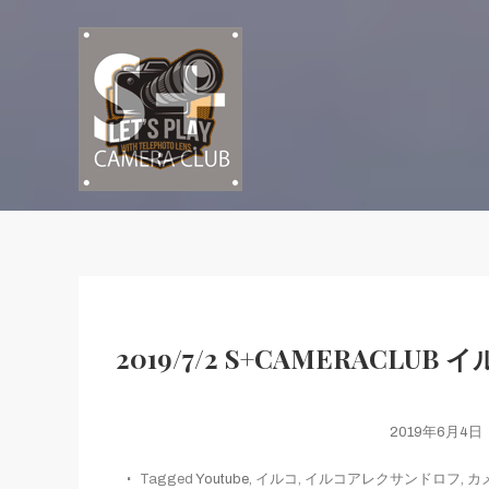
Skip
To
Content
ポートレート表現を、次のレベルへ
S+CAMERACLUB × 望遠
2019/7/2 S+CAMERAC
2019年6月4日
Tagged
Youtube
,
イルコ
,
イルコアレクサンドロフ
,
カ