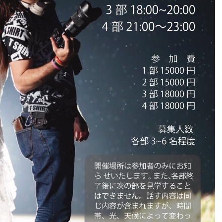
児
島
セ
ミ
ナ
ー