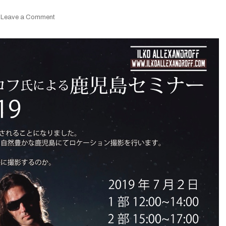
on
Leave a Comment
2019/7/2
S+CAMERACLUB
イ
ル
コ
ア
レ
ク
サ
ン
ダ
ロ
フ
氏
に
よ
る
鹿