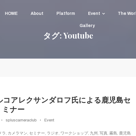
HOME
About
Platform
Event
The Wor
Gallery
タグ:
Youtube
レンズで遊ぼう
LUB イルコアレクサンダロフ氏による鹿児島セ
ミナー
spluscameraclub
Event
メラ
,
カメラマン
,
セミナー
,
ラジオ
,
ワークショップ
,
九州
,
写真
,
霧島
,
鹿児島