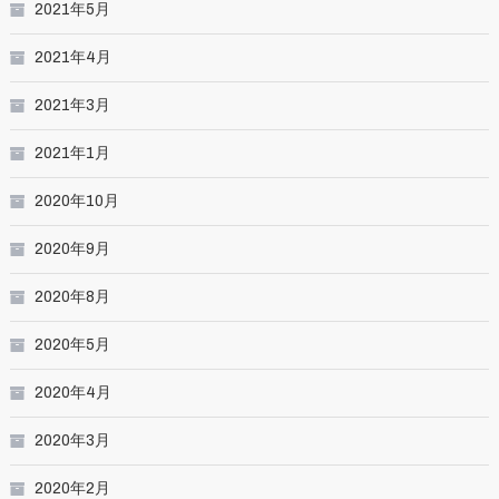
2021年5月
2021年4月
2021年3月
2021年1月
2020年10月
2020年9月
2020年8月
2020年5月
2020年4月
2020年3月
2020年2月