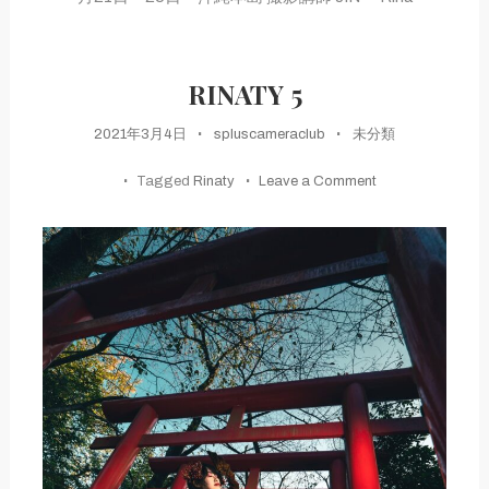
RINATY 5
2021年3月4日
spluscameraclub
未分類
on
Tagged
Rinaty
Leave a Comment
Rinaty
5