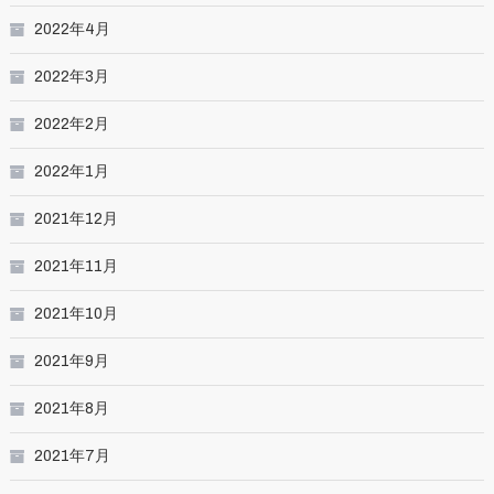
2022年4月
2022年3月
2022年2月
2022年1月
2021年12月
2021年11月
2021年10月
2021年9月
2021年8月
2021年7月