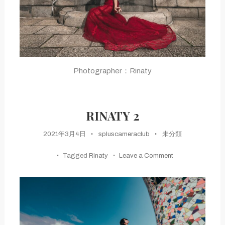
Photographer：Rinaty
RINATY 2
2021年3月4日
spluscameraclub
未分類
on
Tagged
Rinaty
Leave a Comment
Rinaty
2