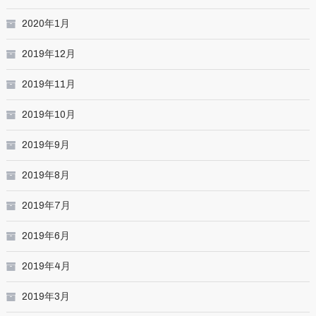
2020年1月
2019年12月
2019年11月
2019年10月
2019年9月
2019年8月
2019年7月
2019年6月
2019年4月
2019年3月