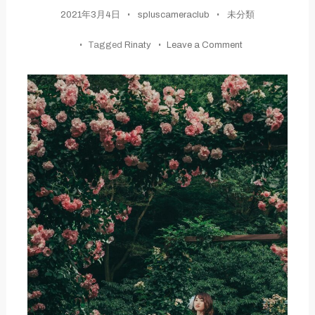
2021年3月4日
spluscameraclub
未分類
on
Tagged
Rinaty
Leave a Comment
Rinaty
4