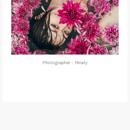
Photographer：Rinaty