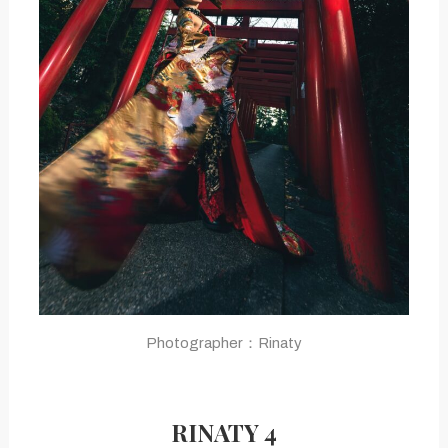
Photographer：Rinaty
RINATY 4