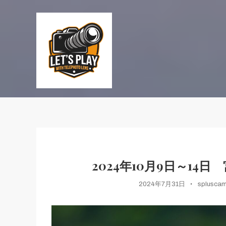
Skip
To
Content
ポートレート表現を、次のレベルへ
S+CAMERACLUB × 望遠
2024年10月9日～1
2024年7月31日
spluscam