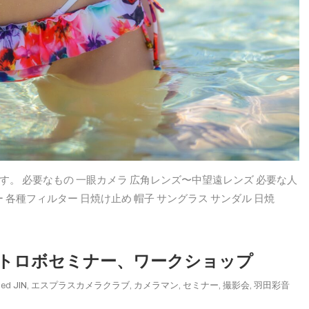
す。 必要なもの 一眼カメラ 広角レンズ〜中望遠レンズ 必要な人
 各種フィルター 日焼け止め 帽子 サングラス サンダル 日焼
 ストロボセミナー、ワークショップ
ged
JIN
,
エスプラスカメラクラブ
,
カメラマン
,
セミナー
,
撮影会
,
羽田彩音