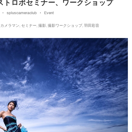
阿蘇ストロボセミナー、ワークショップ
spluscameraclub
Event
,
カメラマン
,
セミナー
,
撮影
,
撮影ワークショップ
,
羽田彩音