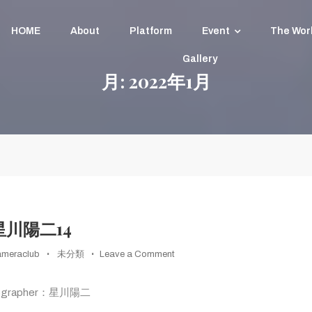
HOME
About
Platform
Event
The Wor
Gallery
月:
2022年1月
レンズで遊ぼう
星川陽二14
on
ameraclub
未分類
Leave a Comment
星
川
ographer：星川陽二
陽
二