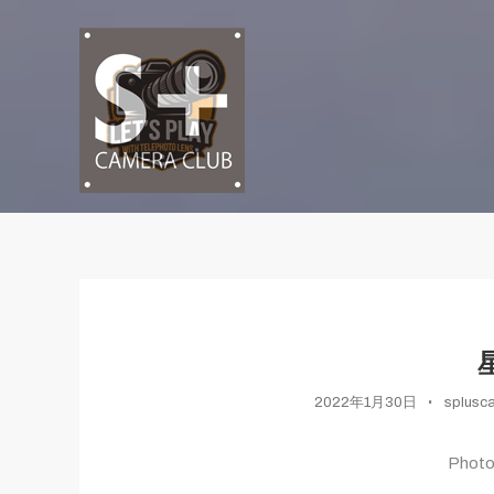
Skip
To
Content
ポートレート表現を、次のレベルへ
S+CAMERACLUB × 望遠
2022年1月30日
splusc
Phot