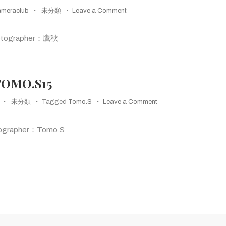
on
ameraclub
未分類
Leave a Comment
鷹
秋
otographer：鷹秋
10
TOMO.S15
on
未分類
Tagged
Tomo.S
Leave a Comment
Tomo.S15
ographer：Tomo.S