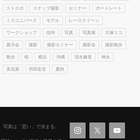
ストロボ
スナップ撮影
セミナー
ポートレート
ミスユニバース
モデル
レースクイーン
ワークショップ
信州
写真
写真展
大塚リコ
展示会
撮影
撮影セミナー
撮影会
撮影散歩
散歩
桜
横浜
沖縄
清水麻里
神永
美花展
羽田彩音
鷹秋
写真は「思い」で決まる。