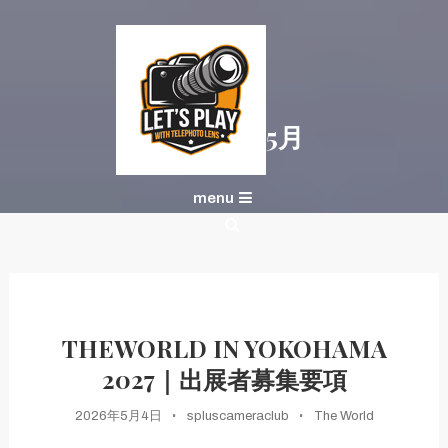
Skip
To
Content
月:
2026年5月
ポートレート表現を、次のレベルへ
S+CAMERACLUB × 望遠
menu
レンズで遊ぼう
THEWORLD IN YOKOHAMA
2027｜出展者募集要項
2026年5月4日
spluscameraclub
The World