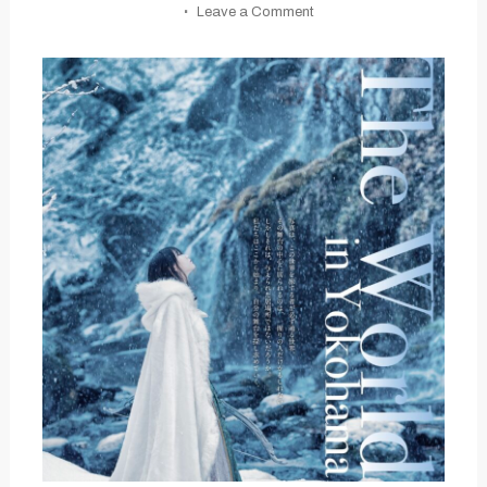
on
Leave a Comment
TheWorld
in
Yokohama
2027
｜
出
展
者
募
集
要
項