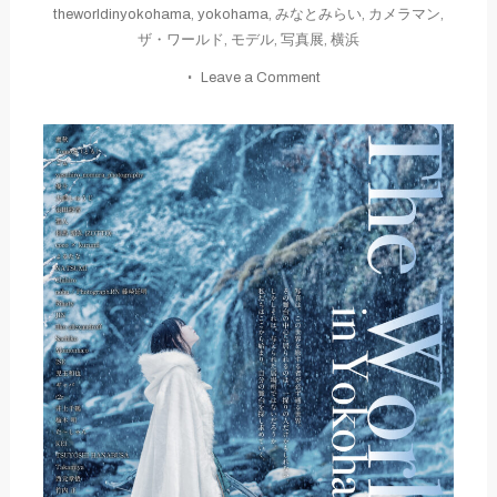
theworldinyokohama
,
yokohama
,
みなとみらい
,
カメラマン
,
ザ・ワールド
,
モデル
,
写真展
,
横浜
on
Leave a Comment
The
World
in
Yokohama