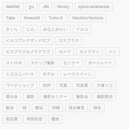
AMANE
go
JIN
Rinaty
spluscameraclub
Taka
theworld
Tomo.S
Yasuhiro Nomura
さくら
じん
みなとみらい
イルコ
イルコアレクサンドロフ
エスプラス
エスプラスカメラクラブ
カメラ
カメラマン
ジン
ストロボ
スナップ撮影
セミナー
ポートレート
ミスユニバース
モデル
レースクイーン
ワークショップ
信州
写真
写真展
大塚リコ
展示会
撮影
撮影セミナー
撮影会
撮影散歩
散歩
桜
横浜
沖縄
清水麻里
神永
美花展
羽田彩音
鷹秋