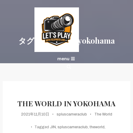
Skip
To
Content
タグ:
theworldinyokohama
ポートレート表現を、次のレベルへ
S+CAMERACLUB × 望遠
menu
レンズで遊ぼう
THE WORLD IN YOKOHAMA
2021年11月10日
spluscameraclub
The World
Tagged
JIN
,
spluscameraclub
,
theworld
,