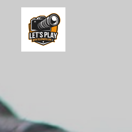
Skip
To
Content
ポートレート表現を、次のレベルへ
S+CAMERACLUB × 望遠