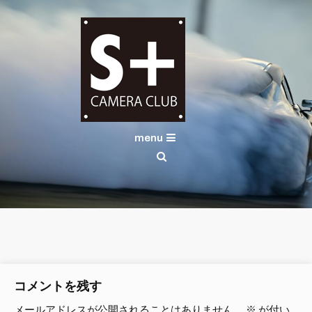
Skip
To
Content
ポートレート表現を、次のレベルへ
S+CAMERACLUB × 望遠
menu
レンズで遊ぼう
コメントを残す
メールアドレスが公開されることはありません。
※
が付い