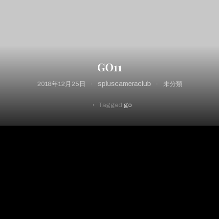
GO11
spluscameraclub
2018年12月25日
未分類
Tagged
go
Photographer：go